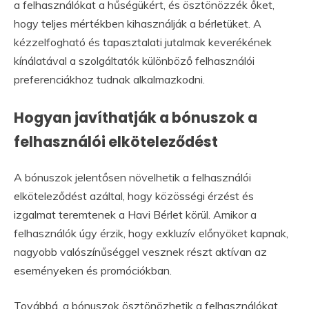
a felhasználókat a hűségükért, és ösztönözzék őket,
hogy teljes mértékben kihasználják a bérletüket. A
kézzelfogható és tapasztalati jutalmak keverékének
kínálatával a szolgáltatók különböző felhasználói
preferenciákhoz tudnak alkalmazkodni.
Hogyan javíthatják a bónuszok a
felhasználói elköteleződést
A bónuszok jelentősen növelhetik a felhasználói
elköteleződést azáltal, hogy közösségi érzést és
izgalmat teremtenek a Havi Bérlet körül. Amikor a
felhasználók úgy érzik, hogy exkluzív előnyöket kapnak,
nagyobb valószínűséggel vesznek részt aktívan az
eseményeken és promóciókban.
Továbbá, a bónuszok ösztönözhetik a felhasználókat,