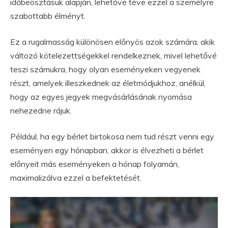
időbeosztásuk alapján, lehetővé téve ezzel a személyre
szabottabb élményt.
Ez a rugalmasság különösen előnyös azok számára, akik
változó kötelezettségekkel rendelkeznek, mivel lehetővé
teszi számukra, hogy olyan eseményeken vegyenek
részt, amelyek illeszkednek az életmódjukhoz, anélkül,
hogy az egyes jegyek megvásárlásának nyomása
nehezedne rájuk.
Például, ha egy bérlet birtokosa nem tud részt venni egy
eseményen egy hónapban, akkor is élvezheti a bérlet
előnyeit más eseményeken a hónap folyamán,
maximalizálva ezzel a befektetését.