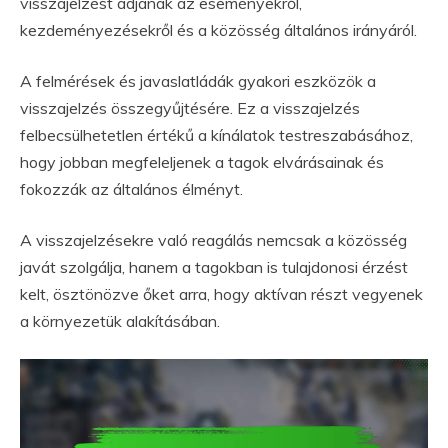
visszajelzést adjanak az eseményekről,
kezdeményezésekről és a közösség általános irányáról.
A felmérések és javaslatládák gyakori eszközök a
visszajelzés összegyűjtésére. Ez a visszajelzés
felbecsülhetetlen értékű a kínálatok testreszabásához,
hogy jobban megfeleljenek a tagok elvárásainak és
fokozzák az általános élményt.
A visszajelzésekre való reagálás nemcsak a közösség
javát szolgálja, hanem a tagokban is tulajdonosi érzést
kelt, ösztönözve őket arra, hogy aktívan részt vegyenek
a környezetük alakításában.