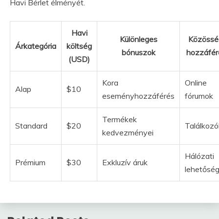
Havi Bérlet élményét.
Havi
Különleges
Közössé
Árkategória
költség
bónuszok
hozzáfér
(USD)
Kora
Online
Alap
$10
eseményhozzáférés
fórumok
Termékek
Standard
$20
Találkozó
kedvezményei
Hálózati
Prémium
$30
Exkluzív áruk
lehetősé