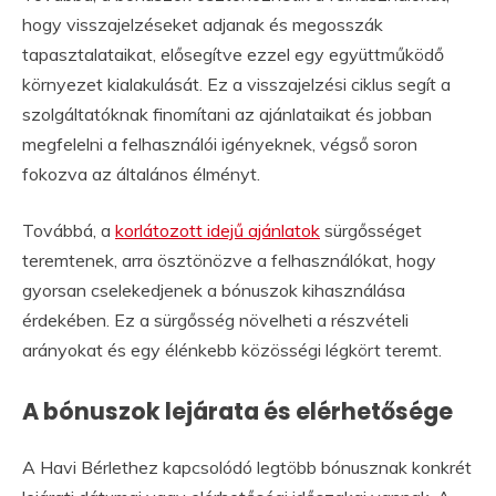
hogy visszajelzéseket adjanak és megosszák
tapasztalataikat, elősegítve ezzel egy együttműködő
környezet kialakulását. Ez a visszajelzési ciklus segít a
szolgáltatóknak finomítani az ajánlataikat és jobban
megfelelni a felhasználói igényeknek, végső soron
fokozva az általános élményt.
Továbbá, a
korlátozott idejű ajánlatok
sürgősséget
teremtenek, arra ösztönözve a felhasználókat, hogy
gyorsan cselekedjenek a bónuszok kihasználása
érdekében. Ez a sürgősség növelheti a részvételi
arányokat és egy élénkebb közösségi légkört teremt.
A bónuszok lejárata és elérhetősége
A Havi Bérlethez kapcsolódó legtöbb bónusznak konkrét