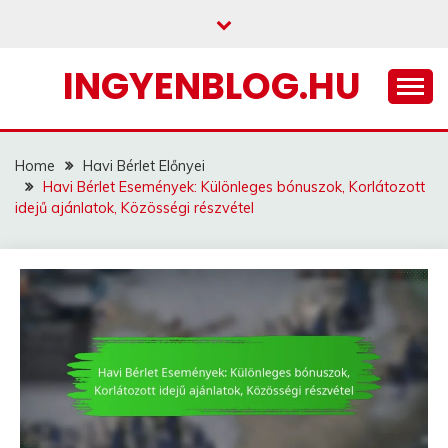
Skip
to
content
INGYENBLOG.HU
Home
Havi Bérlet Előnyei
Havi Bérlet Események: Különleges bónuszok, Korlátozott
idejű ajánlatok, Közösségi részvétel