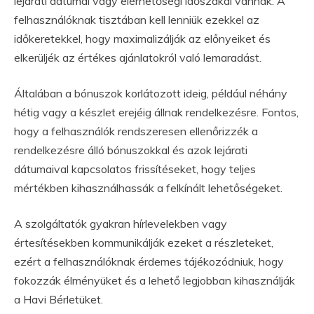
lejárati dátumai vagy elérhetőségi időszakai vannak. A
felhasználóknak tisztában kell lenniük ezekkel az
időkeretekkel, hogy maximalizálják az előnyeiket és
elkerüljék az értékes ajánlatokról való lemaradást.
Általában a bónuszok korlátozott ideig, például néhány
hétig vagy a készlet erejéig állnak rendelkezésre. Fontos,
hogy a felhasználók rendszeresen ellenőrizzék a
rendelkezésre álló bónuszokkal és azok lejárati
dátumaival kapcsolatos frissítéseket, hogy teljes
mértékben kihasználhassák a felkínált lehetőségeket.
A szolgáltatók gyakran hírlevelekben vagy
értesítésekben kommunikálják ezeket a részleteket,
ezért a felhasználóknak érdemes tájékozódniuk, hogy
fokozzák élményüket és a lehető legjobban kihasználják
a Havi Bérletüket.