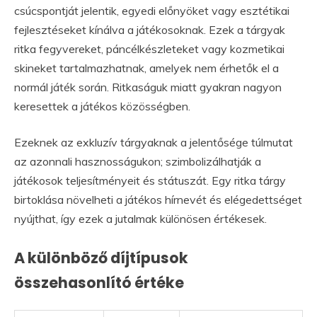
csúcspontját jelentik, egyedi előnyöket vagy esztétikai
fejlesztéseket kínálva a játékosoknak. Ezek a tárgyak
ritka fegyvereket, páncélkészleteket vagy kozmetikai
skineket tartalmazhatnak, amelyek nem érhetők el a
normál játék során. Ritkaságuk miatt gyakran nagyon
keresettek a játékos közösségben.
Ezeknek az exkluzív tárgyaknak a jelentősége túlmutat
az azonnali hasznosságukon; szimbolizálhatják a
játékosok teljesítményeit és státuszát. Egy ritka tárgy
birtoklása növelheti a játékos hírnevét és elégedettséget
nyújthat, így ezek a jutalmak különösen értékesek.
A különböző díjtípusok
összehasonlító értéke