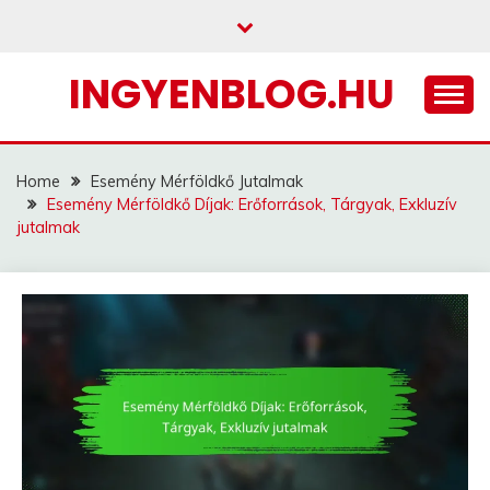
Skip
to
content
INGYENBLOG.HU
Home
Esemény Mérföldkő Jutalmak
Esemény Mérföldkő Díjak: Erőforrások, Tárgyak, Exkluzív
jutalmak