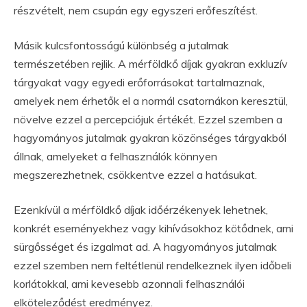
részvételt, nem csupán egy egyszeri erőfeszítést.
Másik kulcsfontosságú különbség a jutalmak
természetében rejlik. A mérföldkő díjak gyakran exkluzív
tárgyakat vagy egyedi erőforrásokat tartalmaznak,
amelyek nem érhetők el a normál csatornákon keresztül,
növelve ezzel a percepciójuk értékét. Ezzel szemben a
hagyományos jutalmak gyakran közönséges tárgyakból
állnak, amelyeket a felhasználók könnyen
megszerezhetnek, csökkentve ezzel a hatásukat.
Ezenkívül a mérföldkő díjak időérzékenyek lehetnek,
konkrét eseményekhez vagy kihívásokhoz kötődnek, ami
sürgősséget és izgalmat ad. A hagyományos jutalmak
ezzel szemben nem feltétlenül rendelkeznek ilyen időbeli
korlátokkal, ami kevesebb azonnali felhasználói
elköteleződést eredményez.