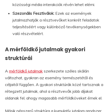
közösségi média interakciók révén lehet elérni.
Szezonális Fesztiválok:
Ezek az események
jutalmazhatják a résztvevőket konkrét feladatok
teljesítéséért vagy különböző tevékenységekben
való részvételért.
A mérföldkő jutalmak gyakori
struktúrái
A
mérföldkő jutalmak
szerkezete széles skálán
változhat, gyakran az esemény természetétől és
céljaitól függően. A gyakori struktúrák közé tartoznak a
rétegzett jutalmak, ahol a résztvevők jobb díjakat
oldanak fel, ahogy magasabb mérföldköveket érnek el.
Másik népszerű struktúra a kumulatív jutalom rendszer,