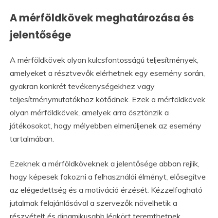
A mérföldkövek meghatározása és
jelentősége
A mérföldkövek olyan kulcsfontosságú teljesítmények,
amelyeket a résztvevők elérhetnek egy esemény során,
gyakran konkrét tevékenységekhez vagy
teljesítménymutatókhoz kötődnek. Ezek a mérföldkövek
olyan mérföldkövek, amelyek arra ösztönzik a
játékosokat, hogy mélyebben elmerüljenek az esemény
tartalmában.
Ezeknek a mérföldköveknek a jelentősége abban rejlik,
hogy képesek fokozni a felhasználói élményt, elősegítve
az elégedettség és a motiváció érzését. Kézzelfogható
jutalmak felajánlásával a szervezők növelhetik a
részvételt és dinamikusabb légkört teremthetnek.