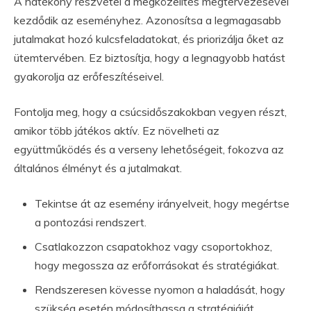
A hatékony részvétel a megközelítés megtervezésével
kezdődik az eseményhez. Azonosítsa a legmagasabb
jutalmakat hozó kulcsfeladatokat, és priorizálja őket az
ütemtervében. Ez biztosítja, hogy a legnagyobb hatást
gyakorolja az erőfeszítéseivel.
Fontolja meg, hogy a csúcsidőszakokban vegyen részt,
amikor több játékos aktív. Ez növelheti az
együttműködés és a verseny lehetőségeit, fokozva az
általános élményt és a jutalmakat.
Tekintse át az esemény irányelveit, hogy megértse
a pontozási rendszert.
Csatlakozzon csapatokhoz vagy csoportokhoz,
hogy megossza az erőforrásokat és stratégiákat.
Rendszeresen kövesse nyomon a haladását, hogy
szükség esetén módosíthassa a stratégiáját.