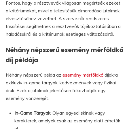
Fontos, hogy a résztvevők világosan megértsék ezeket
a kritériumokat, mivel a teljesítésük elmaradása jutalmak
elvesztéséhez vezethet. A szervezők rendszeres
frissítései segíthetnek a résztvevők tájékoztatásában a
haladásukról és a kritériumok esetleges változásairól.
Néhány népszerű esemény mérföldkő
díj példája
Néhány népszerű példa az
esemény mérföldkő
díjakra
exkluzív in-game tárgyak, kedvezmények vagy fizikai
áruk. Ezek a jutalmak jelentősen fokozhatják egy
esemény vonzerejét.
In-Game Tárgyak:
Olyan egyedi skinek vagy
karakterek, amelyek csak az esemény alatt érhetők
el.