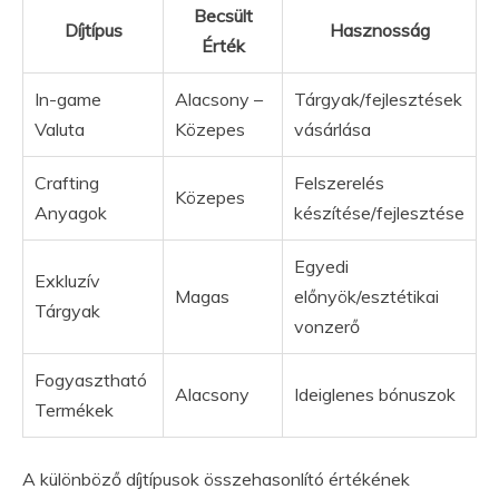
Becsült
Díjtípus
Hasznosság
Érték
In-game
Alacsony –
Tárgyak/fejlesztések
Valuta
Közepes
vásárlása
Crafting
Felszerelés
Közepes
Anyagok
készítése/fejlesztése
Egyedi
Exkluzív
Magas
előnyök/esztétikai
Tárgyak
vonzerő
Fogyasztható
Alacsony
Ideiglenes bónuszok
Termékek
A különböző díjtípusok összehasonlító értékének