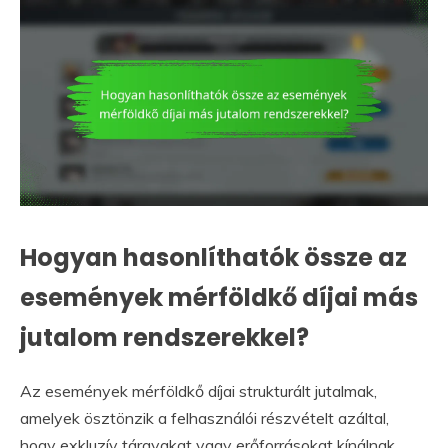
Hogyan hasonlíthatók össze az
események mérföldkő díjai más
jutalom rendszerekkel?
Az események mérföldkő díjai strukturált jutalmak,
amelyek ösztönzik a felhasználói részvételt azáltal,
hogy exkluzív tárgyakat vagy erőforrásokat kínálnak