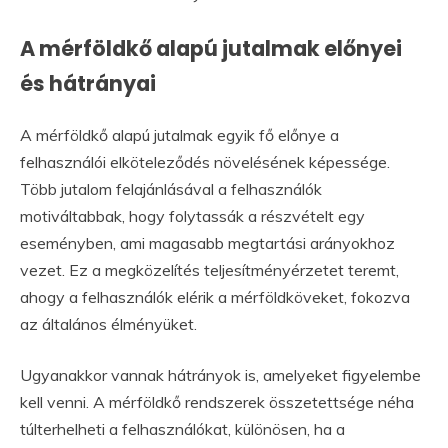
A mérföldkő alapú jutalmak előnyei
és hátrányai
A mérföldkő alapú jutalmak egyik fő előnye a
felhasználói elköteleződés növelésének képessége.
Több jutalom felajánlásával a felhasználók
motiváltabbak, hogy folytassák a részvételt egy
eseményben, ami magasabb megtartási arányokhoz
vezet. Ez a megközelítés teljesítményérzetet teremt,
ahogy a felhasználók elérik a mérföldköveket, fokozva
az általános élményüket.
Ugyanakkor vannak hátrányok is, amelyeket figyelembe
kell venni. A mérföldkő rendszerek összetettsége néha
túlterhelheti a felhasználókat, különösen, ha a