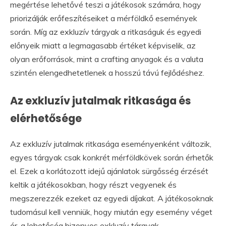
megértése lehetővé teszi a játékosok számára, hogy
priorizálják erőfeszítéseiket a mérföldkő események
során. Míg az exkluzív tárgyak a ritkaságuk és egyedi
előnyeik miatt a legmagasabb értéket képviselik, az
olyan erőforrások, mint a crafting anyagok és a valuta
szintén elengedhetetlenek a hosszú távú fejlődéshez.
Az exkluzív jutalmak ritkasága és
elérhetősége
Az exkluzív jutalmak ritkasága eseményenként változik,
egyes tárgyak csak konkrét mérföldkövek során érhetők
el. Ezek a korlátozott idejű ajánlatok sürgősség érzését
keltik a játékosokban, hogy részt vegyenek és
megszerezzék ezeket az egyedi díjakat. A játékosoknak
tudomásul kell venniük, hogy miután egy esemény véget
ér, a lehetőség bizonyos exkluzív tárgyak