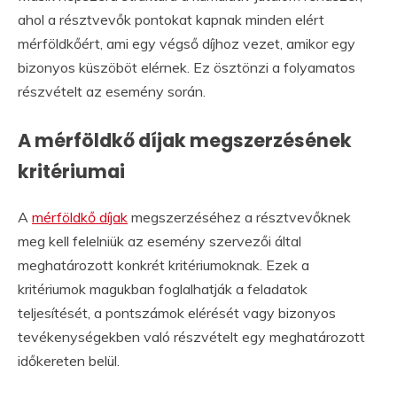
ahol a résztvevők pontokat kapnak minden elért
mérföldkőért, ami egy végső díjhoz vezet, amikor egy
bizonyos küszöböt elérnek. Ez ösztönzi a folyamatos
részvételt az esemény során.
A mérföldkő díjak megszerzésének
kritériumai
A
mérföldkő díjak
megszerzéséhez a résztvevőknek
meg kell felelniük az esemény szervezői által
meghatározott konkrét kritériumoknak. Ezek a
kritériumok magukban foglalhatják a feladatok
teljesítését, a pontszámok elérését vagy bizonyos
tevékenységekben való részvételt egy meghatározott
időkereten belül.