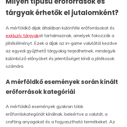
Milyen típusú erőforrások és
tárgyak érhetők el jutalomként?
A mérföldkő díjak általában különféle erőforrásokat és
exkluzív tárgyak
at tartalmaznak, amelyek fokozzák a
játékélményt. Ezek a díjak az in-game valutától kezdve
az egyedi gyűjthető tárgyakig terjedhetnek, mindegyik
különböző előnyöket és jelentőséget kínál a játékosok
számára.
A mérföldkő események során kínált
erőforrások kategóriái
A mérföldkő események gyakran több
erőforráskategóriát kínálnak, beleértve a valutát, a
crafting anyagokat és a fogyasztható termékeket. Az