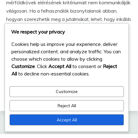
mérföldkövek elérésének kritériumait nem kommunikálják
világosan. Ha a felhasználók bizonytalanok abban,
hogyan szerezhetik meg a jutalmakat, lehet, hogy inkább
visszavonulnak, mintsem részt vegyenek.
We respect your privacy
Másik lehetséges hátrány a jutalmak elosztásának
Cookies help us improve your experience, deliver
egyensúlyhiánya. Ha a díjak elérhetetlennek tűnnek,
personalized content, and analyze traffic. You can
choose which cookies to allow by clicking
vagy ha a mérföldkövek eléréséhez szükséges
Customize
. Click
Accept All
to consent or
Reject
erőfeszítés túl magas, a felhasználók
All
to decline non-essential cookies.
elbátortalanodhatnak. Az egyensúly megtalálása a
kihívás és a jutalom között elengedhetetlen a
Customize
felhasználói érdeklődés fenntartásához.
Reject All
Accept All
Related Posts