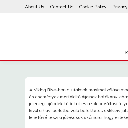
Skip
About Us
Contact Us
Cookie Policy
Privacy
to
content
K
A Viking Rise-ban a jutalmak maximalizálása mag
és események mérföldkő díjainak hatékony kiha
jelenlegi ajándék kódokat és azok beváltási foly
kívül a havi bérletbe való befektetés exkluzív 
lehetővé teszi a játékosok számára, hogy értékes