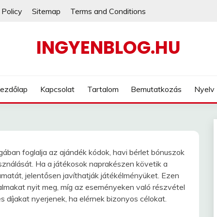
 Policy
Sitemap
Terms and Conditions
INGYENBLOG.HU
ezdőlap
Kapcsolat
Tartalom
Bemutatkozás
Nyelv
ában foglalja az ajándék kódok, havi bérlet bónuszok
sználását. Ha a játékosok naprakészen követik a
amatát, jelentősen javíthatják játékélményüket. Ezen
jutalmakat nyit meg, míg az eseményeken való részvétel
 díjakat nyerjenek, ha elérnek bizonyos célokat.