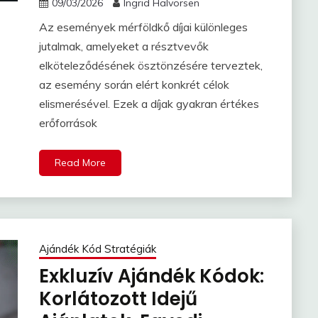
09/03/2026
Ingrid Halvorsen
Az események mérföldkő díjai különleges
jutalmak, amelyeket a résztvevők
elköteleződésének ösztönzésére terveztek,
az esemény során elért konkrét célok
elismerésével. Ezek a díjak gyakran értékes
erőforrások
Read More
Ajándék Kód Stratégiák
Exkluzív Ajándék Kódok:
Korlátozott Idejű