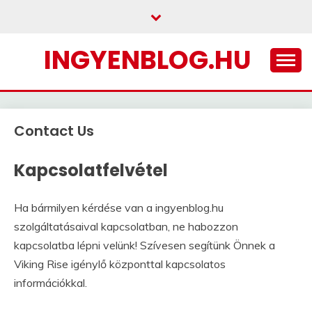
Skip
to
content
INGYENBLOG.HU
Contact Us
Kapcsolatfelvétel
Ha bármilyen kérdése van a ingyenblog.hu
szolgáltatásaival kapcsolatban, ne habozzon
kapcsolatba lépni velünk! Szívesen segítünk Önnek a
Viking Rise igénylő központtal kapcsolatos
információkkal.