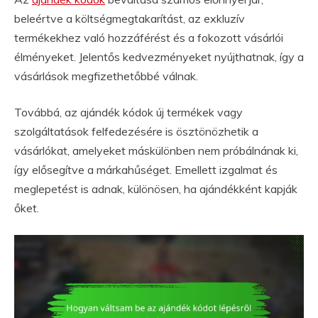
beleértve a költségmegtakarítást, az exkluzív
termékekhez való hozzáférést és a fokozott vásárlói
élményeket. Jelentős kedvezményeket nyújthatnak, így a
vásárlások megfizethetőbbé válnak.
Továbbá, az ajándék kódok új termékek vagy
szolgáltatások felfedezésére is ösztönözhetik a
vásárlókat, amelyeket máskülönben nem próbálnának ki,
így elősegítve a márkahűséget. Emellett izgalmat és
meglepetést is adnak, különösen, ha ajándékként kapják
őket.