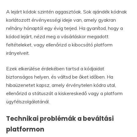
A lejárt kódok szintén aggasztóak. Sok ajándék kódnak
korlátozott érvényességi ideje van, amely gyakran
néhány hónaptól egy évig terjed. Ha gyanítod, hogy a
kódod lejárt, nézd meg a vásárláskor megadott
feltételeket, vagy ellenőrizd a kibocsátó platform
irányelveit.
Ezek elkerülése érdekében tartsd a kódjaidat
biztonságos helyen, és váltsd be őket időben. Ha
hibaüzenetet kapsz, amely érvénytelen kódra utal,
ellenőrizd a státuszát a kiskereskedő vagy a platform
ügyfélszolgálatánál.
Technikai problémák a beváltási
platformon