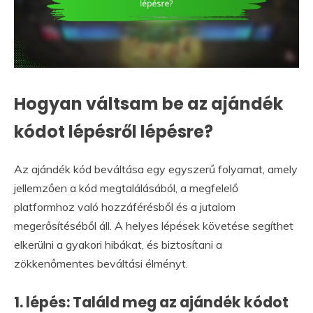
Hogyan váltsam be az ajándék
kódot lépésről lépésre?
Az ajándék kód beváltása egy egyszerű folyamat, amely
jellemzően a kód megtalálásából, a megfelelő
platformhoz való hozzáférésből és a jutalom
megerősítéséből áll. A helyes lépések követése segíthet
elkerülni a gyakori hibákat, és biztosítani a
zökkenőmentes beváltási élményt.
1. lépés: Találd meg az ajándék kódot