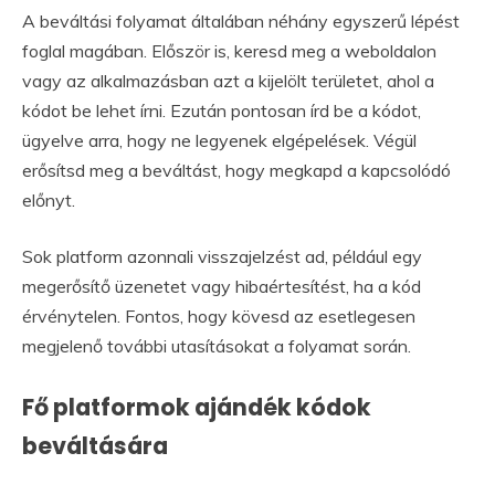
A beváltási folyamat általában néhány egyszerű lépést
foglal magában. Először is, keresd meg a weboldalon
vagy az alkalmazásban azt a kijelölt területet, ahol a
kódot be lehet írni. Ezután pontosan írd be a kódot,
ügyelve arra, hogy ne legyenek elgépelések. Végül
erősítsd meg a beváltást, hogy megkapd a kapcsolódó
előnyt.
Sok platform azonnali visszajelzést ad, például egy
megerősítő üzenetet vagy hibaértesítést, ha a kód
érvénytelen. Fontos, hogy kövesd az esetlegesen
megjelenő további utasításokat a folyamat során.
Fő platformok ajándék kódok
beváltására