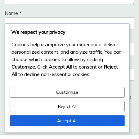
Name
*
We respect your privacy
Email
*
Cookies help us improve your experience, deliver
personalized content, and analyze traffic. You can
choose which cookies to allow by clicking
Website
Customize
. Click
Accept All
to consent or
Reject
All
to decline non-essential cookies.
Customize
Save my name, email, and website in this browser for the
next time I comment.
Reject All
Accept All