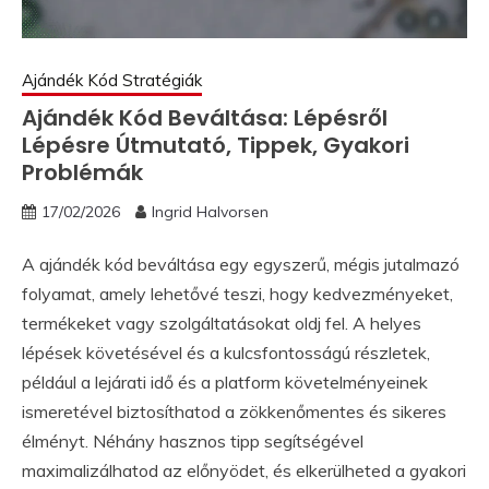
Ajándék Kód Stratégiák
Ajándék Kód Beváltása: Lépésről
Lépésre Útmutató, Tippek, Gyakori
Problémák
17/02/2026
Ingrid Halvorsen
A ajándék kód beváltása egy egyszerű, mégis jutalmazó
folyamat, amely lehetővé teszi, hogy kedvezményeket,
termékeket vagy szolgáltatásokat oldj fel. A helyes
lépések követésével és a kulcsfontosságú részletek,
például a lejárati idő és a platform követelményeinek
ismeretével biztosíthatod a zökkenőmentes és sikeres
élményt. Néhány hasznos tipp segítségével
maximalizálhatod az előnyödet, és elkerülheted a gyakori