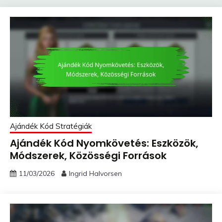
Ajándék Kód Stratégiák
Ajándék Kód Nyomkövetés: Eszközök,
Módszerek, Közösségi Források
11/03/2026
Ingrid Halvorsen