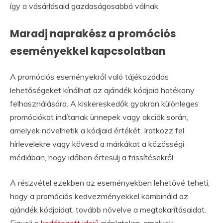
így a vásárlásaid gazdaságosabbá válnak.
Maradj naprakész a promóciós
eseményekkel kapcsolatban
A promóciós eseményekről való tájékozódás
lehetőségeket kínálhat az ajándék kódjaid hatékony
felhasználására. A kiskereskedők gyakran különleges
promóciókat indítanak ünnepek vagy akciók során,
amelyek növelhetik a kódjaid értékét. Iratkozz fel
hírlevelekre vagy kövesd a márkákat a közösségi
médiában, hogy időben értesülj a frissítésekről.
A részvétel ezekben az eseményekben lehetővé teheti,
hogy a promóciós kedvezményekkel kombináld az
ajándék kódjaidat, tovább növelve a megtakarításaidat.