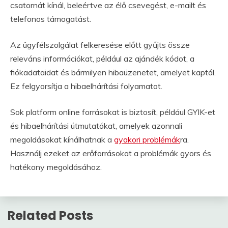
csatornát kínál, beleértve az élő csevegést, e-mailt és
telefonos támogatást.
Az ügyfélszolgálat felkeresése előtt gyűjts össze
releváns információkat, például az ajándék kódot, a
fiókadataidat és bármilyen hibaüzenetet, amelyet kaptál.
Ez felgyorsítja a hibaelhárítási folyamatot.
Sok platform online forrásokat is biztosít, például GYIK-et
és hibaelhárítási útmutatókat, amelyek azonnali
megoldásokat kínálhatnak a
gyakori problémák
ra.
Használj ezeket az erőforrásokat a problémák gyors és
hatékony megoldásához.
Related Posts