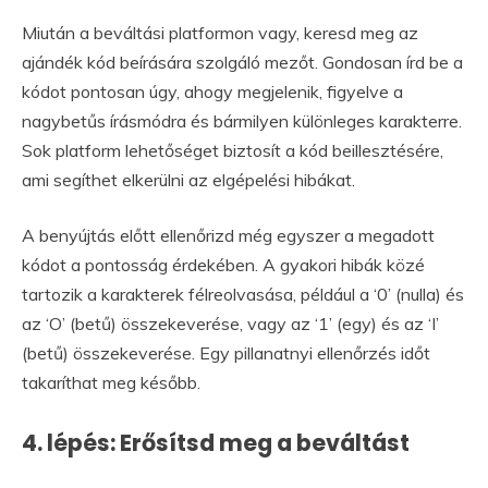
Miután a beváltási platformon vagy, keresd meg az
ajándék kód beírására szolgáló mezőt. Gondosan írd be a
kódot pontosan úgy, ahogy megjelenik, figyelve a
nagybetűs írásmódra és bármilyen különleges karakterre.
Sok platform lehetőséget biztosít a kód beillesztésére,
ami segíthet elkerülni az elgépelési hibákat.
A benyújtás előtt ellenőrizd még egyszer a megadott
kódot a pontosság érdekében. A gyakori hibák közé
tartozik a karakterek félreolvasása, például a ‘0’ (nulla) és
az ‘O’ (betű) összekeverése, vagy az ‘1’ (egy) és az ‘I’
(betű) összekeverése. Egy pillanatnyi ellenőrzés időt
takaríthat meg később.
4. lépés: Erősítsd meg a beváltást