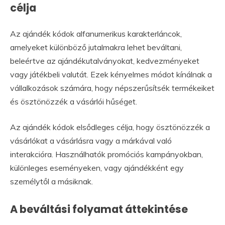
célja
Az ajándék kódok alfanumerikus karakterláncok,
amelyeket különböző jutalmakra lehet beváltani,
beleértve az ajándékutalványokat, kedvezményeket
vagy játékbeli valutát. Ezek kényelmes módot kínálnak a
vállalkozások számára, hogy népszerűsítsék termékeiket
és ösztönözzék a vásárlói hűséget.
Az ajándék kódok elsődleges célja, hogy ösztönözzék a
vásárlókat a vásárlásra vagy a márkával való
interakcióra. Használhatók promóciós kampányokban,
különleges eseményeken, vagy ajándékként egy
személytől a másiknak.
A beváltási folyamat áttekintése