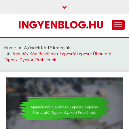
Skip
to
content
INGYENBLOG.HU
Home
Ajándék Kód Stratégiák
Ajándék Kód Beváltása: Lépésről Lépésre Útmutató,
Tippek, Gyakori Problémák