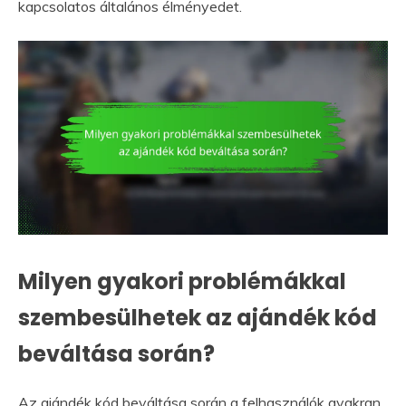
kapcsolatos általános élményedet.
Milyen gyakori problémákkal
szembesülhetek az ajándék kód
beváltása során?
Az ajándék kód beváltása során a felhasználók gyakran