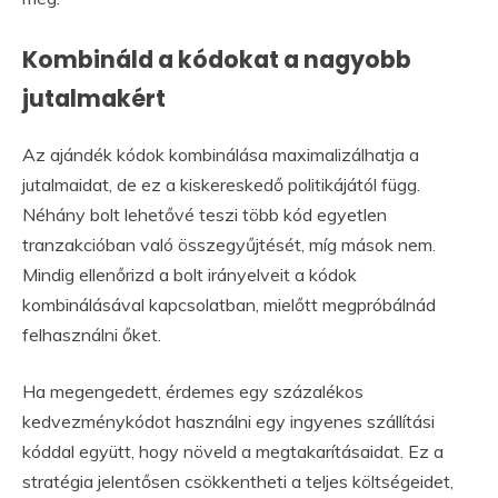
Kombináld a kódokat a nagyobb
jutalmakért
Az ajándék kódok kombinálása maximalizálhatja a
jutalmaidat, de ez a kiskereskedő politikájától függ.
Néhány bolt lehetővé teszi több kód egyetlen
tranzakcióban való összegyűjtését, míg mások nem.
Mindig ellenőrizd a bolt irányelveit a kódok
kombinálásával kapcsolatban, mielőtt megpróbálnád
felhasználni őket.
Ha megengedett, érdemes egy százalékos
kedvezménykódot használni egy ingyenes szállítási
kóddal együtt, hogy növeld a megtakarításaidat. Ez a
stratégia jelentősen csökkentheti a teljes költségeidet,