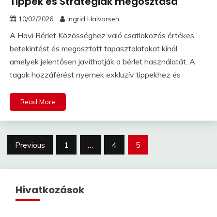
Tippek és Stratégiák megosztása
10/02/2026
Ingrid Halvorsen
A Havi Bérlet Közösséghez való csatlakozás értékes
betekintést és megosztott tapasztalatokat kínál,
amelyek jelentősen javíthatják a bérlet használatát. A
tagok hozzáférést nyernek exkluzív tippekhez és
Read More
Posts
Previous
1
…
4
5
pagination
Hivatkozások