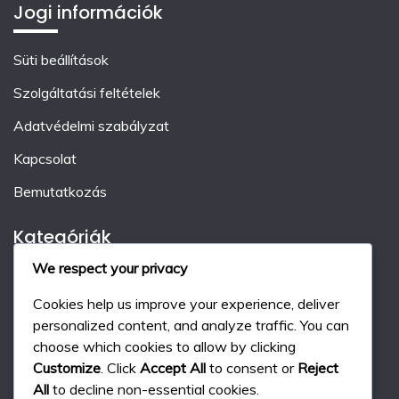
Jogi információk
Süti beállítások
Szolgáltatási feltételek
Adatvédelmi szabályzat
Kapcsolat
Bemutatkozás
Kategóriák
We respect your privacy
Ajándék Kód Stratégiák
Cookies help us improve your experience, deliver
Esemény Mérföldkő Jutalmak
personalized content, and analyze traffic. You can
choose which cookies to allow by clicking
Havi Bérlet Előnyei
Customize
. Click
Accept All
to consent or
Reject
All
to decline non-essential cookies.